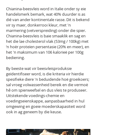
Chianina-beesvleis word in Italie onder sy eie
handelsmerk bemark, wat 40% duurder is as
dié van ander kontinentale rasse. Dit is bekend
vir sy maer, donkerrooi kleur, met 'n
marmering (vetverspreiding) onder die spier.
Chianina-beesvleis is baie smaaklik en sag en
het die lae cholesterol vlak (53mg / 100kg) met
‘n hoër proteïen persentasie (20% en meer), en
het 'n maksimum van 106 kalorieë per 100g
bediening.
By beeste wat vir beesvleisproduksie
geïdentifiseer word, is die kriteria vir hierdie
spesifieke diere 'n beduidende hoë groeikoers;
sal vroeg volwassenheid bereik en die vermoë
hê om spierweefsel en dus vleis te produseer.
Uitstekende voedings-chemie en
voedingseienskappe, aanpasbaarheid in hul
omgewing en goeie moederskapasiteit word
ook in ag geneem by die keuse.