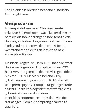
The Chianina is bred for meat and historically
for draught uses.
Vleisproduksie
In beesproduksies word Chianina beeste
gekies vir hul groeikoers, wat 2 kg per dag mag
oorskry, die hoë opbrengs en hoë gehalte van
die vleis, en hul verdraagsaamheid van hitte en
sonlig. Hulle is goeie weidiere en het beter
weerstand teen siektes en insekte as baie
ander plaaslike vee.
Die ideale slagtyd is tussen 16-18 maande, waar
die karkasse gewoonlik 'n opbrengs van 65%
het, terwyl die gemiddelde beesvleis gemiddeld
58% tot 62% is. Die vleis is bekend vir sy
gehalte en voedingswaarde. In Italië word dit
teen premiepryse verkoop deur goedgekeurde
slagters. In die verkoopsertifikaat word die ras,
geboortedatum en slagdatum,
identifikasienommer en ander data van die
dier aangedui om die oorsprong daarvan te
waarborg.