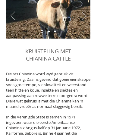
KRUISTELING MET
CHIANINA CATTLE
Die ras Chianina word wyd gebruik vir
kruisteling. Daar is gevind dat goeie eienskappe
soos groeitempo, vleiskwaliteit en weerstand
teen hitte en koue, insekte en siektes en
aanpassing aan rowwe terrein oorgedra word.
Diere wat gekruis is met die Chianina kan 'n
maand vroeër as normaal slaggewig bereik.
In die Verenigde State is semen in 1971
ingevoer, waar die eerste Amerikaanse
Chianina x Angus-kalf op 31 Januarie 1972,
Kalifornië, gebore is. Binne 4 jaar het die