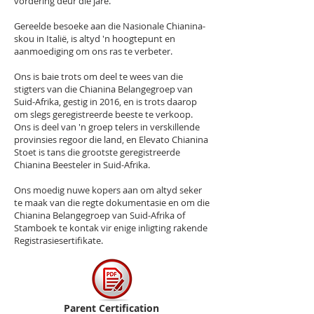
vordering deur die jare.
Gereelde besoeke aan die Nasionale Chianina-
skou in Italië, is altyd 'n hoogtepunt en
aanmoediging om ons ras te verbeter.
Ons is baie trots om deel te wees van die
stigters van die Chianina Belangegroep van
Suid-Afrika, gestig in 2016, en is trots daarop
om slegs geregistreerde beeste te verkoop.
Ons is deel van 'n groep telers in verskillende
provinsies regoor die land, en Elevato Chianina
Stoet is tans die grootste geregistreerde
Chianina Beesteler in Suid-Afrika.
Ons moedig nuwe kopers aan om altyd seker
te maak van die regte dokumentasie en om die
Chianina Belangegroep van Suid-Afrika of
Stamboek te kontak vir enige inligting rakende
Registrasiesertifikate.​
Parent Certification