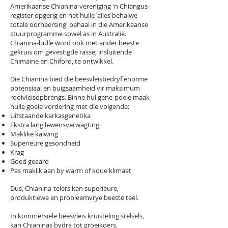
Amerikaanse Chianina-vereniging 'n Chiangus-
register opgerig en het hulle 'alles behalwe
totale oorheersing' behaal in die Amerikaanse
stuurprogramme sowel as in Australië.
Chianina-bulle word ook met ander beeste
gekruis om gevestigde rasse, insluitende
Chimaine en Chiford, te ontwikkel.
Die Chianina bied die beesvleisbedryf enorme
potensiaal en buigsaamheid vir maksimum
rooivleisopbrengs. Binne hul gene-poele maak
hulle goeie vordering met die volgende:
Uitstaande karkasgenetika
Ekstra lang lewensverwagting
Maklike kalwing
Superieure gesondheid
Krag
Goed geaard
Pas maklik aan by warm of koue klimaat
Dus, Chianina-telers kan superieure,
produktiewe en probleemvrye beeste teel.
In kommersiële beesvleis kruisteling stelsels,
kan Chianinas bydra tot groeikoers,