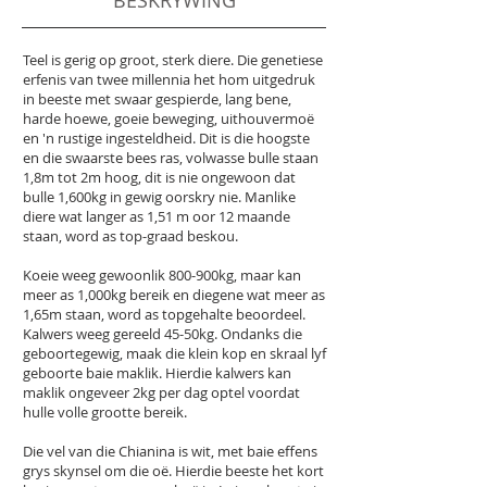
BESKRYWING
Teel is gerig op groot, sterk diere. Die genetiese
erfenis van twee millennia het hom uitgedruk
in beeste met swaar gespierde, lang bene,
harde hoewe, goeie beweging, uithouvermoë
en 'n rustige ingesteldheid. Dit is die hoogste
en die swaarste bees ras, volwasse bulle staan ​​
1,8m tot 2m hoog, dit is nie ongewoon dat
bulle 1,600kg in gewig oorskry nie. Manlike
diere wat langer as 1,51 m oor 12 maande
staan, word as top-graad beskou.
Koeie weeg gewoonlik 800-900kg, maar kan
meer as 1,000kg bereik en diegene wat meer as
1,65m staan, word as topgehalte beoordeel.
Kalwers weeg gereeld 45-50kg. Ondanks die
geboortegewig, maak die klein kop en skraal lyf
geboorte baie maklik. Hierdie kalwers kan
maklik ongeveer 2kg per dag optel voordat
hulle volle grootte bereik.
Die vel van die Chianina is wit, met baie effens
grys skynsel om die oë. Hierdie beeste het kort