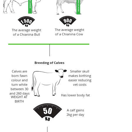
The average weight
The average weight
of a Chianina Cow
of a Chianina Bull
Breeding of Calves
Calves are
Smaller skull
born fawn
makes birthing
colour and
easier reducing
turn white
vet costs
between 30
and 260 days
Has lower body fat
WEIGHT AT
BIRTH
A calf gains
2kg per day