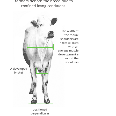
farmers dehorn the breed due to
confined living conditions.
The width of
the thorax
shoulders are
43cm to 48cm
with an
average muscle
development a
round the
shoulders
A developed
brisket
Hooves are
positioned
perpendicular