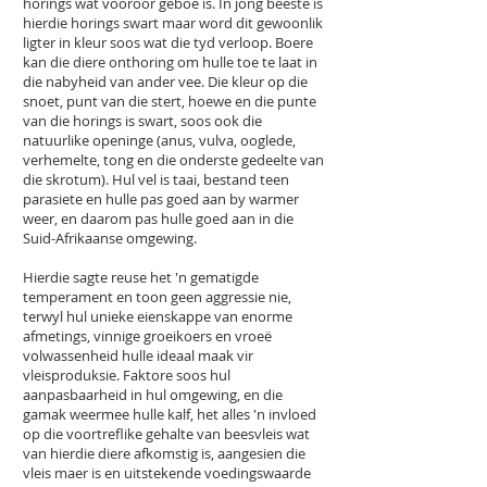
horings wat vooroor geboë is. In jong beeste is
hierdie horings swart maar word dit gewoonlik
ligter in kleur soos wat die tyd verloop. Boere
kan die diere onthoring om hulle toe te laat in
die nabyheid van ander vee. Die kleur op die
snoet, punt van die stert, hoewe en die punte
van die horings is swart, soos ook die
natuurlike openinge (anus, vulva, ooglede,
verhemelte, tong en die onderste gedeelte van
die skrotum). Hul vel is taai, bestand teen
parasiete en hulle pas goed aan by warmer
weer, en daarom pas hulle goed aan in die
Suid-Afrikaanse omgewing.
Hierdie sagte reuse het 'n gematigde
temperament en toon geen aggressie nie,
terwyl hul unieke eienskappe van enorme
afmetings, vinnige groeikoers en vroeë
volwassenheid hulle ideaal maak vir
vleisproduksie. Faktore soos hul
aanpasbaarheid in hul omgewing, en die
gamak weermee hulle kalf, het alles 'n invloed
op die voortreflike gehalte van beesvleis wat
van hierdie diere afkomstig is, aangesien die
vleis maer is en uitstekende voedingswaarde