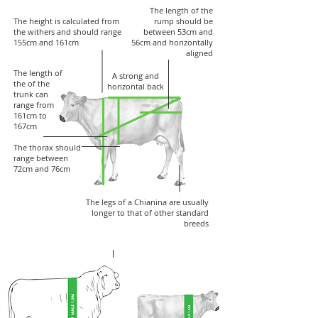
The length of the
The height is calculated from
rump should be
the withers and should range
between 53cm and
155cm and 161cm
56cm and horizontally
aligned
The length of
A strong and
the of the
horizontal back
trunk can
range from
161cm to
167cm
The thorax should
range between
72cm and 76cm
The legs of a Chianina are usually
longer to that of other standard
breeds