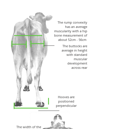
The rump convexity
has an average
muscularity with a hip
bone measurement of
about 52cm - 56cm
The buttocks are
average in height
with standard
muscular
development
across rear
Hooves are
positioned
perpendicular
The width of the