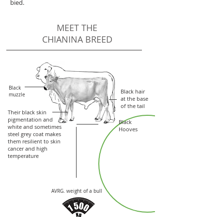
bied.
MEET THE
CHIANINA BREED
Black
Black hair
muzzle
at the base
of the tail
Their black skin
pigmentation and
Black
white and
sometimes
Hooves
steel grey coat m
akes
them resilient to skin
cancer and high
temperature
AVRG. weight of a bull