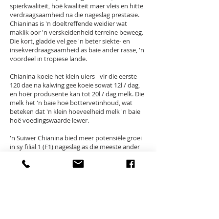
spierkwaliteit, hoë kwaliteit maer vleis en hitte
verdraagsaamheid na die nageslag prestasie.
Chianinas is 'n doeltreffende weidier wat
maklik oor 'n verskeidenheid terreine beweeg.
Die kort, gladde vel gee 'n beter siekte- en
insekverdraagsaamheid as baie ander rasse, 'n
voordeel in tropiese lande.
Chianina-koeie het klein uiers - vir die eerste
120 dae na kalwing gee koeie sowat 12l / dag,
en hoër produsente kan tot 20l / dag melk. Die
melk het 'n baie hoë bottervetinhoud, wat
beteken dat 'n klein hoeveelheid melk 'n baie
hoë voedingswaarde lewer.
'n Suiwer Chianina bied meer potensiële groei
in sy filial 1 (F1) nageslag as die meeste ander
rasse, ongeag die fondamentkoei; 'n Chianina-
bul sal sy prestasie verbeter. 'n Chianina-bul op
Simmentaler, Hereford, Angus en ander
Europese ras koeie produseer F1 speenmakers
ideaal vir die voerkraal. In die F1's van 'n suiwer
Chianina-bul, is die Chianina se swart
velpigmentasie dominante terwyl die wit
velkleur resessief is, sodat die moer (koei) se