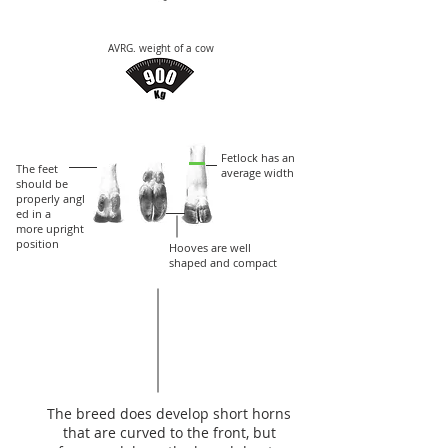
AVRG. weight of a cow
Fetlock has an
The feet
average width
should
be
properly
angl
ed in a
more
upright
position
Hooves are well
shaped and compact
The breed does develop short horns
that are curved to the front, but